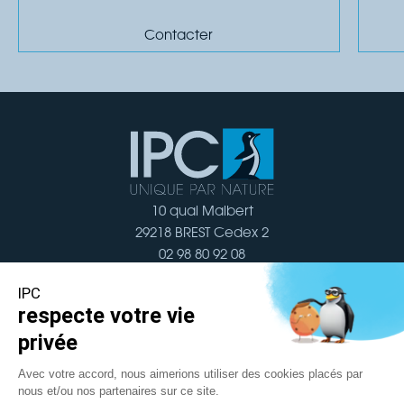
Contacter
10 quai Malbert
29218 BREST Cedex 2
02 98 80 92 08
Nous contacter
Navigation