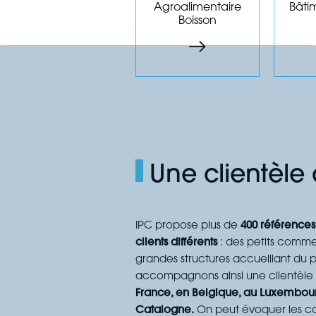
embouteillage...
Agroalimentaire
Bâti
Boisson
Les produits
Le
Une clientèle 
IPC propose plus de
400 références
clients différents
: des petits comme
grandes structures accueillant du p
accompagnons ainsi une clientèle d
France, en Belgique, au Luxembou
Catalogne.
On peut évoquer les coll