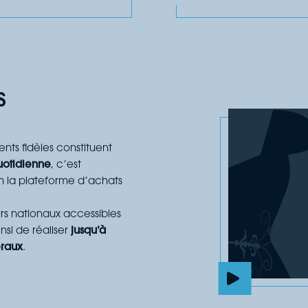
s
nts fidèles constituent
uotidienne
, c’est
on la plateforme d’achats
urs nationaux accessibles
nsi de réaliser
jusqu’à
éraux
.