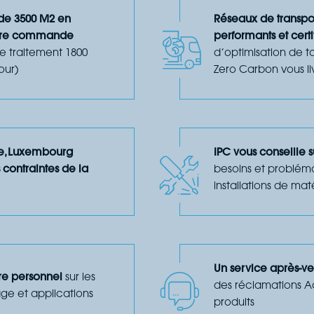
 de 3500 M2 en
Réseaux de transpor
otre commande
performants et certi
e traitement 1800
d’optimisation de 
our)
Zero Carbon vous li
ue, Luxembourg
IPC vous conseille su
 contraintes de la
besoins et problém
installations de maté
Un service après-ve
tre personnel
sur les
des réclamations A
sage et applications
produits