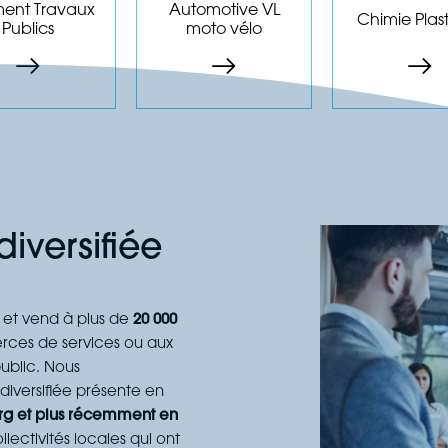
biochimie
ment Travaux
Automotive VL
Chimie Plas
Publics
moto vélo
s produits
Les produits
Les produ
diversifiée
et vend à plus de
20 000
rces de services ou aux
ublic. Nous
iversifiée présente en
rg et plus récemment en
ectivités locales qui ont