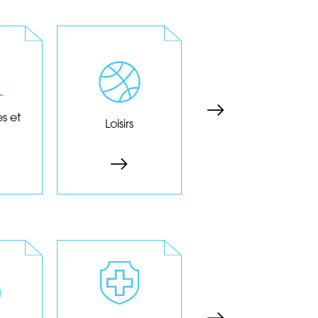
Parcs de loisirs,
hés,
Cliniques,
clubs de sports,
es,
hôpitaux, cabinets
salles de concert,
es,
médicaux, EHPAD,
associations
..
vétérinaires...
sportives...
s et
Services de santé
Loisirs
Hôpitaux
its
Les produits
Les produits
e,
Fabricants de
Métallurgie,
ge,
produits ou sous-
imprimeries,
e,
produits
scieries, métiers du
ie,
cosmétiques ou
bois, mobilier,