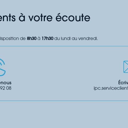
ents à votre écoute
disposition de
8h30
à
17h30
du lundi au vendredi.
-nous
Écri
 92 08
ipc.servicecli