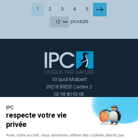
1
2
3
4
5
produits
10 quai Malbert
29218 BREST Cedex 2
02 98 80 92 08
Nous contacter
Navigation