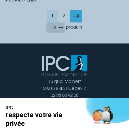
SPÉCIAL ATELIER
1
2
produits
10 quai Malbert
29218 BREST Cedex 2
02 98 80 92 08
Nous contacter
Navigation