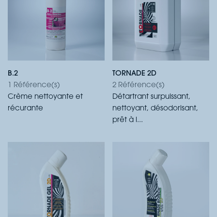
B.2
TORNADE 2D
1 Référence(s)
2 Référence(s)
Crème nettoyante et
Détartrant surpuissant,
récurante
nettoyant, désodorisant,
prêt à l...