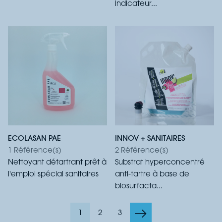
indicateur...
ECOLASAN PAE
INNOV + SANITAIRES
1 Référence(s)
2 Référence(s)
Nettoyant détartrant prêt à
Substrat hyperconcentré
l'emploi spécial sanitaires
anti-tartre à base de
biosurfacta...
1
2
3