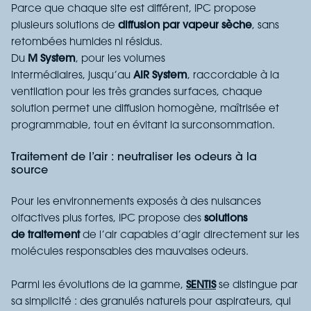
Parce que chaque site est différent, IPC propose
plusieurs solutions de
diffusion par
vapeur sèche
, sans
retombée
s
humide
s
ni résidu
s
.
Du
M System
,
pour les volumes
intermédiaires
,
jusqu’au
AIR System
, raccordable à la
ventilation pour les très grandes surfaces, chaque
solution permet une diffusion homogène, maîtrisée et
programmable, tout en évitant la surconsommation.
Traitement de l’air : neutraliser les odeurs à la
source
Pour les environnements exposés à des nuisances
olfactives plus fortes, IPC propose des
solutions
de
traitement
de l’air
capables d’agir directement sur les
molécules responsables des mauvaises odeurs.
Parmi les évolutions de la gamme,
SENTIS
se distingue par
sa simplicité : des granulés naturels pour aspirateurs, qui