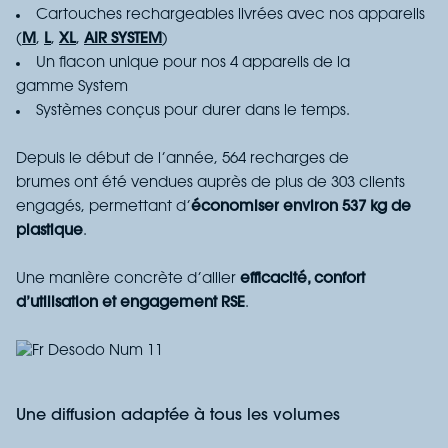
Cartouches rechargeables livrées avec nos appareils
(
M
,
L
,
XL
,
AIR SYSTEM
)
Un
flacon
unique pour nos 4
appareils
de la
gamme
S
ystem
S
ystèmes
conçus pour durer dans le temps.
Depuis le début de l’année
,
564
recharges de
brumes
ont été vendues auprès de plus de 303 clients
engagés, permettant
d’
économiser environ 537 kg de
plastique
.
Une manière concrète d’allier
efficacité, confort
d’utilisation et engagement RSE
.
Une diffusion adaptée à tous les volumes